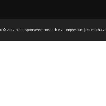
ht © 2017 Hundesportverein Hösbach e.V. |Impressum
|Datenschutze