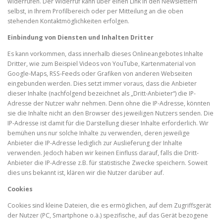
widerrufen. Der Widerruf kann über einen Link in den Newslettern
selbst, in Ihrem Profilbereich oder per Mitteilung an die oben
stehenden Kontaktmöglichkeiten erfolgen.
Einbindung von Diensten und Inhalten Dritter
Es kann vorkommen, dass innerhalb dieses Onlineangebotes Inhalte
Dritter, wie zum Beispiel Videos von YouTube, Kartenmaterial von
Google-Maps, RSS-Feeds oder Grafiken von anderen Webseiten
eingebunden werden. Dies setzt immer voraus, dass die Anbieter
dieser Inhalte (nachfolgend bezeichnet als „Dritt-Anbieter“) die IP-
Adresse der Nutzer wahr nehmen. Denn ohne die IP-Adresse, könnten
sie die Inhalte nicht an den Browser des jeweiligen Nutzers senden. Die
IP-Adresse ist damit für die Darstellung dieser Inhalte erforderlich. Wir
bemühen uns nur solche Inhalte zu verwenden, deren jeweilige
Anbieter die IP-Adresse lediglich zur Auslieferung der Inhalte
verwenden. Jedoch haben wir keinen Einfluss darauf, falls die Dritt-
Anbieter die IP-Adresse z.B. für statistische Zwecke speichern. Soweit
dies uns bekannt ist, klären wir die Nutzer darüber auf.
Cookies
Cookies sind kleine Dateien, die es ermöglichen, auf dem Zugriffsgerät
der Nutzer (PC, Smartphone o.ä.) spezifische, auf das Gerät bezogene