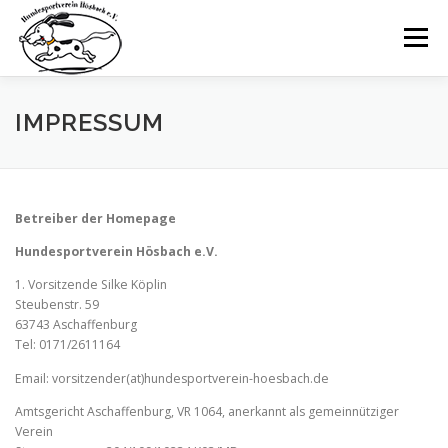
Zum
Inhalt
Menü
springen
STARTSEITE
NEWS
DER VEREIN
IMPRESSUM
TRAININGSZEITEN
AUSBILDUNG
DAS TEAM
Betreiber der Homepage
Hundesportverein Hösbach e.V.
1. Vorsitzende Silke Köplin
Steubenstr. 59
63743 Aschaffenburg
Tel: 0171/2611164
Email: vorsitzender(at)hundesportverein-hoesbach.de
Amtsgericht Aschaffenburg, VR 1064, anerkannt als gemeinnütziger
Verein