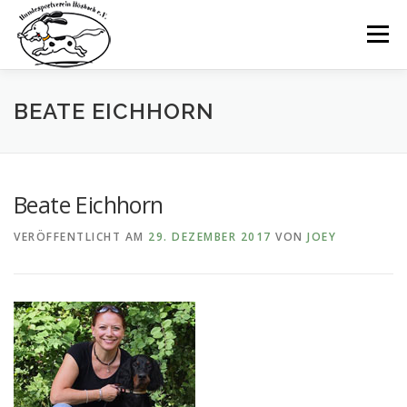
Zum
Inhalt
Menü
springen
STARTSEITE
NEWS
DER VEREIN
BEATE EICHHORN
TRAININGSZEITEN
AUSBILDUNG
DAS TEAM
Beate Eichhorn
VERÖFFENTLICHT AM
29. DEZEMBER 2017
VON
JOEY