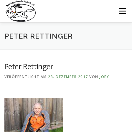
Zum
Inhalt
Menü
springen
STARTSEITE
NEWS
DER VEREIN
PETER RETTINGER
TRAININGSZEITEN
AUSBILDUNG
DAS TEAM
Peter Rettinger
VERÖFFENTLICHT AM
23. DEZEMBER 2017
VON
JOEY