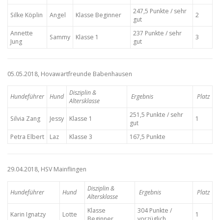
247,5 Punkte / sehr
Silke Köplin
Angel
Klasse Beginner
2
gut
Annette
237 Punkte / sehr
Sammy
Klasse 1
3
Jung
gut
05.05.2018, Hovawartfreunde Babenhausen
Disziplin &
Hundeführer
Hund
Ergebnis
Platz
Altersklasse
251,5 Punkte / sehr
Silvia Zang
Jessy
Klasse 1
1
gut
Petra Elbert
Laz
Klasse 3
167,5 Punkte
29.04.2018, HSV Mainflingen
Disziplin &
Hundeführer
Hund
Ergebnis
Platz
Altersklasse
Klasse
304 Punkte /
Karin Ignatzy
Lotte
1
Beginner
vorzüglich