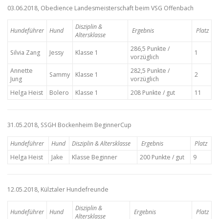
03.06.2018, Obedience Landesmeisterschaft beim VSG Offenbach
Disziplin &
Hundeführer
Hund
Ergebnis
Platz
Altersklasse
286,5 Punkte /
Silvia Zang
Jessy
Klasse 1
1
vorzüglich
Annette
282,5 Punkte /
Sammy
Klasse 1
2
Jung
vorzüglich
Helga Heist
Bolero
Klasse 1
208 Punkte / gut
11
31.05.2018, SSGH Bockenheim BeginnerCup
Hundeführer
Hund
Disziplin & Altersklasse
Ergebnis
Platz
Helga Heist
Jake
Klasse Beginner
200 Punkte / gut
9
12.05.2018, Külztaler Hundefreunde
Disziplin &
Hundeführer
Hund
Ergebnis
Platz
Altersklasse