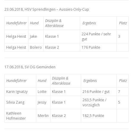
23.06.2018, HSV Sprendlingen – Aussies-Only-Cup
Disziplin &
Hundeführer
Hund
Ergebnis
Platz
Altersklasse
224 Punkte / sehr
Helga Heist
Jake
Klasse 1
3
gut
Helga Heist
Bolero
Klasse 2
176 Punkte
17.06.2018, SV OG Gemünden
Disziplin &
Hundeführer
Hund
Ergebnis
Platz
Altersklasse
Karin Ignatzy
Lotte
Klasse 1
216 Punkte / gut
7
263,5 Punkte /
Silvia Zang
Jessy
Klasse 1
5
vorzüglich
Kathleen
Merlin
Klasse 2
182,5 Punkte
Hofmeister