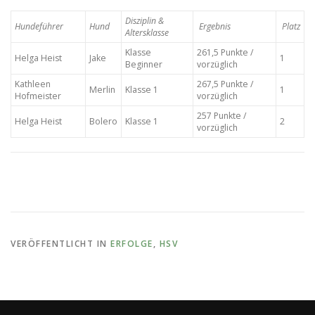
Disziplin &
Hundeführer
Hund
Ergebnis
Platz
Altersklasse
Klasse
261,5 Punkte /
Helga Heist
Jake
1
Beginner
vorzüglich
Kathleen
267,5 Punkte /
Merlin
Klasse 1
1
Hofmeister
vorzüglich
257 Punkte /
Helga Heist
Bolero
Klasse 1
2
vorzüglich
VERÖFFENTLICHT IN
ERFOLGE
,
HSV