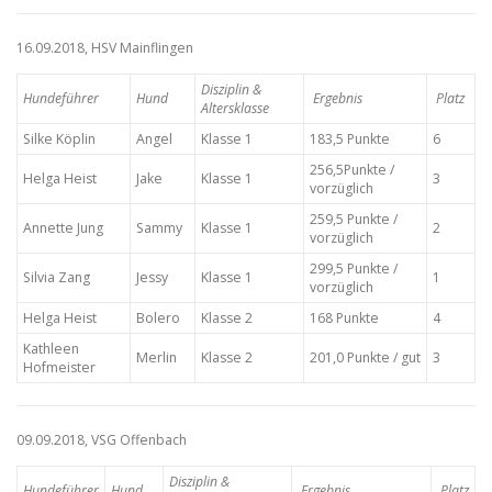
16.09.2018, HSV Mainflingen
Disziplin &
Hundeführer
Hund
Ergebnis
Platz
Altersklasse
Silke Köplin
Angel
Klasse 1
183,5 Punkte
6
256,5Punkte /
Helga Heist
Jake
Klasse 1
3
vorzüglich
259,5 Punkte /
Annette Jung
Sammy
Klasse 1
2
vorzüglich
299,5 Punkte /
Silvia Zang
Jessy
Klasse 1
1
vorzüglich
Helga Heist
Bolero
Klasse 2
168 Punkte
4
Kathleen
Merlin
Klasse 2
201,0 Punkte / gut
3
Hofmeister
09.09.2018, VSG Offenbach
Disziplin &
Hundeführer
Hund
Ergebnis
Platz