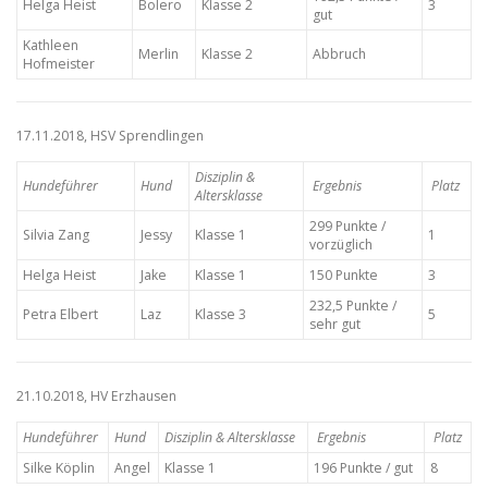
Helga Heist
Bolero
Klasse 2
3
gut
Kathleen
Merlin
Klasse 2
Abbruch
Hofmeister
17.11.2018, HSV Sprendlingen
Disziplin &
Hundeführer
Hund
Ergebnis
Platz
Altersklasse
299 Punkte /
Silvia Zang
Jessy
Klasse 1
1
vorzüglich
Helga Heist
Jake
Klasse 1
150 Punkte
3
232,5 Punkte /
Petra Elbert
Laz
Klasse 3
5
sehr gut
21.10.2018, HV Erzhausen
Hundeführer
Hund
Disziplin & Altersklasse
Ergebnis
Platz
Silke Köplin
Angel
Klasse 1
196 Punkte / gut
8