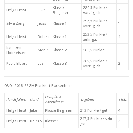
Klasse
286,5 Punkte /
Helga Heist
Jake
2
Beginner
vorzüglich
298,5 Punkte /
Silvia Zang
Jessy
Klasse 1
1
vorzüglich
253,5 Punkte /
Helga Heist
Bolero
Klasse 1
4
sehr gut
Kathleen
Merlin
Klasse 2
160,5 Punkte
Hofmeister
265,5 Punkte /
Petra Elbert
Laz
Klasse 3
2
vorzüglich
08.04.2018, SSGH Frankfurt-Bockenheim
Disziplin &
Hundeführer
Hund
Ergebnis
Platz
Altersklasse
Helga Heist
Jake
Klasse Beginner
213 Punkte / gut
4
247,5 Punkte / sehr
Helga Heist
Bolero
Klasse 1
2
gut