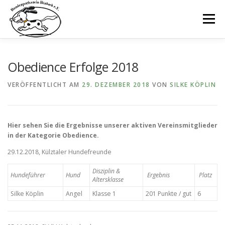
Zum
Inhalt
Menü
springen
STARTSEITE
NEWS
DER VEREIN
Obedience Erfolge 2018
VERÖFFENTLICHT AM
29. DEZEMBER 2018
VON
SILKE KÖPLIN
TRAININGSZEITEN
AUSBILDUNG
DAS TEAM
Hier sehen Sie die Ergebnisse unserer aktiven Vereinsmitglieder
in der Kategorie Obedience.
29.12.2018, Külztaler Hundefreunde
Disziplin &
Hundeführer
Hund
Ergebnis
Platz
Altersklasse
Silke Köplin
Angel
Klasse 1
201 Punkte / gut
6