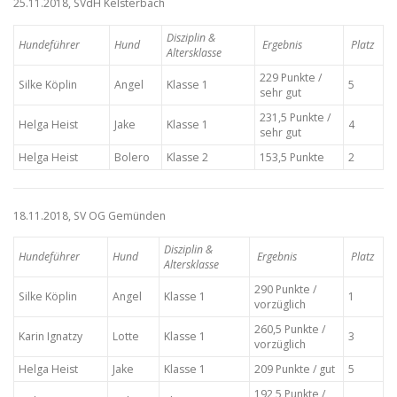
25.11.2018, SVdH Kelsterbach
Disziplin &
Hundeführer
Hund
Ergebnis
Platz
Altersklasse
229 Punkte /
Silke Köplin
Angel
Klasse 1
5
sehr gut
231,5 Punkte /
Helga Heist
Jake
Klasse 1
4
sehr gut
Helga Heist
Bolero
Klasse 2
153,5 Punkte
2
18.11.2018, SV OG Gemünden
Disziplin &
Hundeführer
Hund
Ergebnis
Platz
Altersklasse
290 Punkte /
Silke Köplin
Angel
Klasse 1
1
vorzüglich
260,5 Punkte /
Karin Ignatzy
Lotte
Klasse 1
3
vorzüglich
Helga Heist
Jake
Klasse 1
209 Punkte / gut
5
192,5 Punkte /