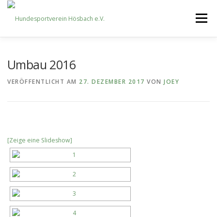
Zum
Inhalt
Menü
springen
STARTSEITE
NEWS
DER VEREIN
Umbau 2016
VERÖFFENTLICHT AM
27. DEZEMBER 2017
VON
JOEY
TRAININGSZEITEN
AUSBILDUNG
DAS TEAM
[Zeige eine Slideshow]