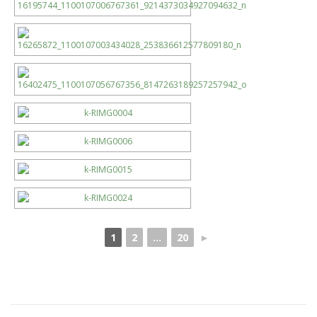
1
2
...
20
►