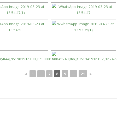
◄
1
...
7
8
9
...
21
►